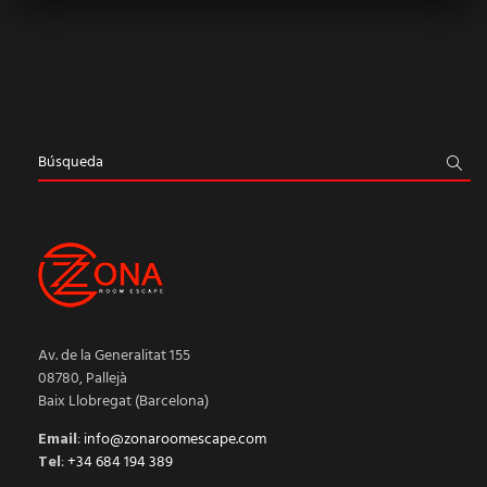
Av. de la Generalitat 155
08780, Pallejà
Baix Llobregat (Barcelona)
Email
:
info@zonaroomescape.com
Tel
:
+34 684 194 389