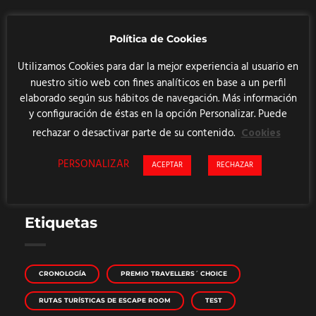
Categorías
Política de Cookies
Utilizamos Cookies para dar la mejor experiencia al usuario en
nuestro sitio web con fines analíticos en base a un perfil
LOGROS
elaborado según sus hábitos de navegación. Más información
MOON
y configuración de éstas en la opción Personalizar. Puede
NOTICIAS
rechazar o desactivar parte de su contenido.
Cookies
RESIDENCE
PERSONALIZAR
ACEPTAR
RECHAZAR
SOBRE ZONA ROOM ESCAPE
Etiquetas
CRONOLOGÍA
PREMIO TRAVELLERS´ CHOICE
RUTAS TURÍSTICAS DE ESCAPE ROOM
TEST