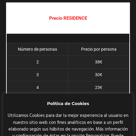
Precio RESIDENCE
Número de personas
Precio por persona
2
38€
3
30€
4
23€
5
23€
Política de Cookies
6
23€
Utilizamos Cookies para dar la mejor experiencia al usuario en
nuestro sitio web con fines analíticos en base a un perfil
elaborado según sus hábitos de navegación. Más información
y configuración de éstas en la opción Personalizar. Puede