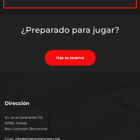
¿Preparado para jugar?
Haz tu reserva
Dirección
Av. de la Generalitat 155
08780, Pallejà
Baix Llobregat (Barcelona)
Email:
info@zonaroomescape.com