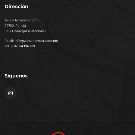
Dirección
Av. de la Generalitat 155
08780, Pallejà
Baix Llobregat (Barcelona)
Email:
info@zonaroomescape.com
Tel:
+34 684 194 389
Síguenos