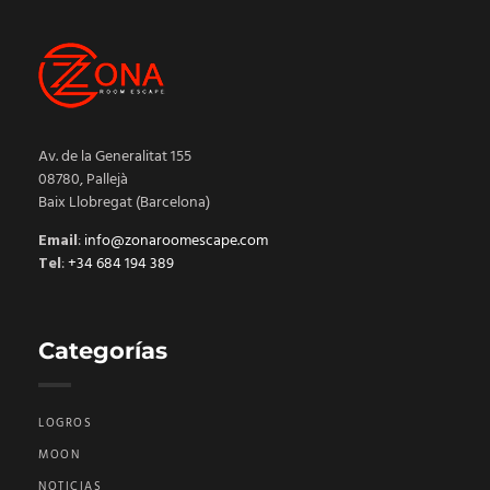
Av. de la Generalitat 155
08780, Pallejà
Baix Llobregat (Barcelona)
Email
:
info@zonaroomescape.com
Tel
:
+34 684 194 389
Categorías
LOGROS
MOON
NOTICIAS