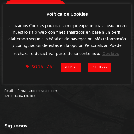
Restablecer contraseña
Política de Cookies
Utilizamos Cookies para dar la mejor experiencia al usuario en
nuestro sitio web con fines analíticos en base a un perfil
elaborado según sus hábitos de navegación. Más información
y configuración de éstas en la opción Personalizar. Puede
rechazar o desactivar parte de su contenido.
Cookies
Dirección
PERSONALIZAR
ACEPTAR
RECHAZAR
Av. de la Generalitat 155
08780, Pallejà
Baix Llobregat (Barcelona)
Email:
info@zonaroomescape.com
Tel:
+34 684 194 389
Síguenos